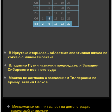
Ср
5
12
19
26
Чт
6
13
20
27
Пт
7
14
21
28
Сб
1
8
15
22
29
Вс
2
9
16
23
30
В Иркутске открылась областная спортивная школа по
хоккею с мячом Сибскана
Владимир Путин назначил председателя Западно-
Сибирского военного суда
Москва не согласна с заявлением Тиллерсона по
Крыму, заявил Песков
Минкомсвязи смягчит запрет на демонстрацию
нацистской символики