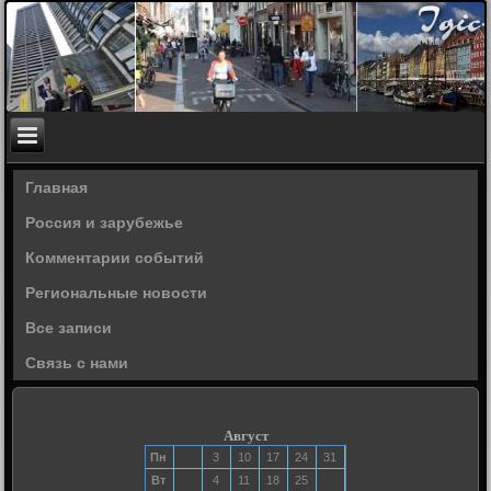
Главная
Россия и зарубежье
Комментарии событий
Региональные новости
Все записи
Связь с нами
Август
Пн
3
10
17
24
31
Вт
4
11
18
25