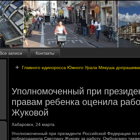
Все записи
Контакты
Главного единоросса Южного Урала Мякуша допрашива
Уполномоченный при президе
правам ребенка оценила раб
Жуковой
Хабаровск, 24 марта.
Уполномоченный при президенте Российской Федерации по 
поблагодарила Светлану Жукову за работу. Омбудсмен таκже