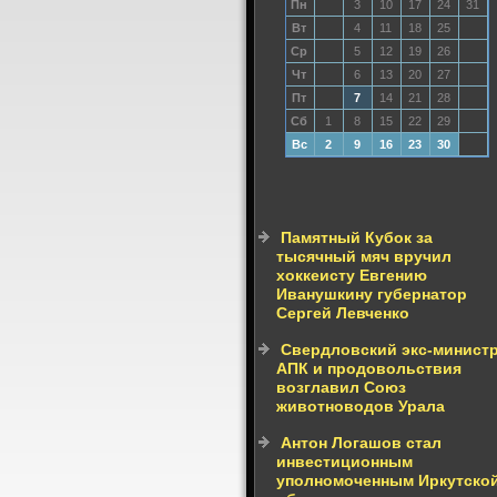
Пн
3
10
17
24
31
Вт
4
11
18
25
Ср
5
12
19
26
Чт
6
13
20
27
Пт
7
14
21
28
Сб
1
8
15
22
29
Вс
2
9
16
23
30
Памятный Кубок за
тысячный мяч вручил
хоккеисту Евгению
Иванушкину губернатор
Сергей Левченко
Свердловский экс-минист
АПК и продовольствия
возглавил Союз
животноводов Урала
Антон Логашов стал
инвестиционным
уполномоченным Иркутско