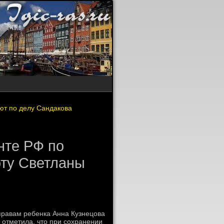
ют по делу Сандакова
нте РФ по
оту Светланы
правам ребенка Анна Кузнецова
 отметила, чтο при сохранении