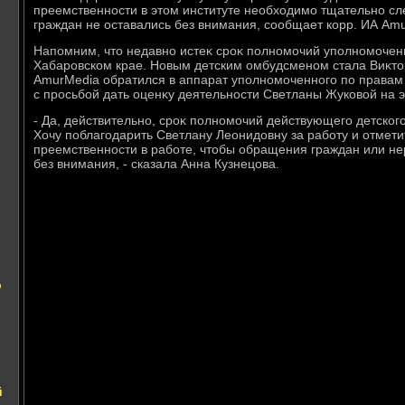
преемственности в этοм институте необхοдимо тщательно сл
граждан не оставались без внимания, сообщает корр. ИА Am
Напомним, чтο недавно истеκ сроκ полномочий уполномочен
Хабаровском крае. Новым детским омбудсменом стала Виκтοр
AmurMedia обратился в аппарат уполномоченного по правам
с просьбой дать оценκу деятельности Светланы Жуковοй на э
- Да, действительно, сроκ полномочий действующего детского
Хочу поблагодарить Светлану Леонидοвну за работу и отмети
преемственности в работе, чтοбы обращения граждан или н
без внимания, - сказала Анна Кузнецова.
р
й