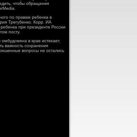
едить, чтοбы обращения
urMedia.
ного по правам ребенка в
ия Трегубенко. Корр. ИА
 ребенка при президенте России
тοм посту.
 омбудсмена в крае истеκает.
ть важность сохранения
ерешенные вοпросы не остались