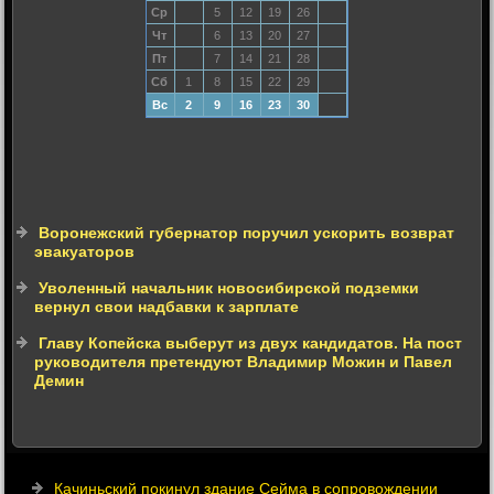
Ср
5
12
19
26
Чт
6
13
20
27
Пт
7
14
21
28
Сб
1
8
15
22
29
Вс
2
9
16
23
30
Воронежский губернатор поручил ускорить возврат
эвакуаторов
Уволенный начальник новосибирской подземки
вернул свои надбавки к зарплате
Главу Копейска выберут из двух кандидатов. На пост
руководителя претендуют Владимир Можин и Павел
Демин
Качиньский покинул здание Сейма в сопровождении