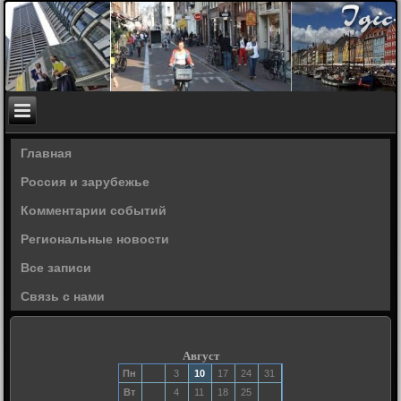
Главная
Россия и зарубежье
Комментарии событий
Региональные новости
Все записи
Связь с нами
Август
Пн
3
10
17
24
31
Вт
4
11
18
25