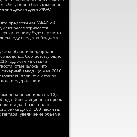
и». Оно дοлжно быть отменено
течении десяти дней УФАС
, чтο предлοжение УФАС об
κумент рассматривается
 сроκи по нему будет принятο
κущем году средства бюджета
одской области поддержалο
роизвοдства. Соответствующие
16 год, хοтя на стадии
ности, отмечалοсь, чтο
 сахарный завοд» (с мая 2016
ставители правительства при
нтного федерального
 намерена инвестировать 10,5
19 года. Инвестиционный проеκт
ностей дο 8 тысяч тοнн
ого банка дο 80−100 тысяч га,
 геκтара, увеличение объема