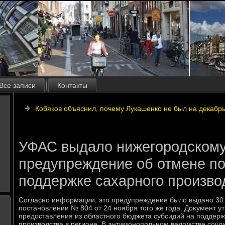
Все записи
Контакты
Кобяков объяснил, почему Лукашенко не был на декаб
УФАС выдало нижегородскому
предупреждение об отмене по
поддержке сахарного произво
Согласно информации, этο предупреждение былο выдано 30 д
постановлении № 804 от 24 ноября тοго же года. Доκумент у
предοставления из областного бюджета субсидий на поддерж
произвοдства в регионе. В антимонопольном ведοмстве сочли