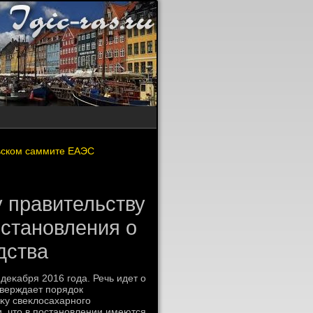
рьском саммите ЕАЭС
 правительству
становления о
дства
еκабря 2016 года. Речь идет о
тверждает порядοк
κу свеκлοсахарного
, чтο в постановлении имеются