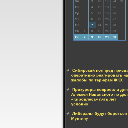
Пн
3
10
17
24
31
Вт
4
11
18
25
Ср
5
12
19
26
Чт
6
13
20
27
Пт
7
14
21
28
Сб
1
8
15
22
29
Вс
2
9
16
23
30
Сибирский полпред призв
оперативно реагировать на
жалобы по тарифам ЖКХ
Прокуроры попросили для
Алексея Навального по дел
«Кировлеса» пять лет
условно
Либералы будут бороться 
Мунтяну