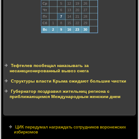
Ср
5
12
19
26
Чт
6
13
20
27
Пт
7
14
21
28
Сб
1
8
15
22
29
Вс
2
9
16
23
30
Тефтелев пообещал наказывать за
несанкционированный вывоз снега
Структуры власти Крыма ожидают большие чистки
Губернатор поздравил жительниц региона с
приближающимся Международным женским днем
ЦИК передумал награждать сотрудников воронежских
избиркомов