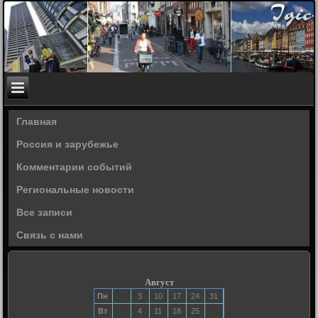
Главная
Россия и зарубежье
Комментарии событий
Региональные новости
Все записи
Связь с нами
Август
Пн
3
10
17
24
31
Вт
4
11
18
25