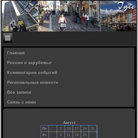
Главная
Россия и зарубежье
Комментарии событий
Региональные новости
Все записи
Связь с нами
Август
Пн
3
10
17
24
31
Вт
4
11
18
25