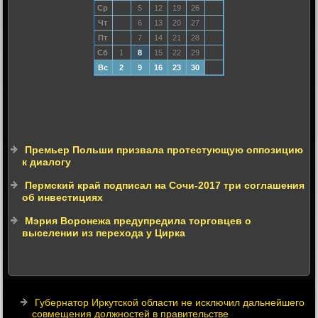
Ср
5
12
19
26
Чт
6
13
20
27
Пт
7
14
21
28
Сб
1
8
15
22
29
Вс
2
9
16
23
30
Премьер Польши призвала протестующую оппозицию
к диалогу
Пермский край подписал на Сочи-2017 три соглашения
об инвестициях
Мэрия Воронежа предупредила торговцев о
выселении из перехода у Цирка
Губернатор Иркутской области не исключил дальнейшего
совмещения должностей в правительстве