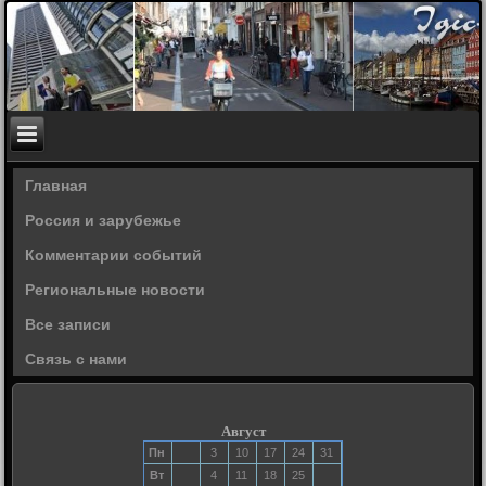
Главная
Россия и зарубежье
Комментарии событий
Региональные новости
Все записи
Связь с нами
Август
Пн
3
10
17
24
31
Вт
4
11
18
25