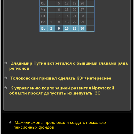
Ср
5
12
19
26
Чт
6
13
20
27
Пт
7
14
21
28
Сб
1
8
15
22
29
Вс
2
9
16
23
30
Владимир Путин встретился с бывшими главами ряда
регионов
Толоконский призвал сделать КЭФ интереснее
К управлению корпорацией развития Иркутской
области просят допустить их депутаты ЗС
Мажилисмены предложили создать несколько
пенсионных фондов