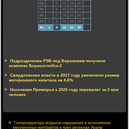
Ср
5
12
19
26
Чт
6
13
20
27
Пт
7
14
21
28
Сб
1
8
15
22
29
Вс
2
9
16
23
30
Подразделение РЭБ под Воронежем получило
комплекс Борисоглебск-2
Свердловские власти в 2017 году увеличили размер
материнского капитала на 4,6%
Население Приморья к 2025 году перевалит за 2 млн
человек
Генпрокуратура вскрыла нарушения в исполнении
миллионных контрактов в трех регионах Урала