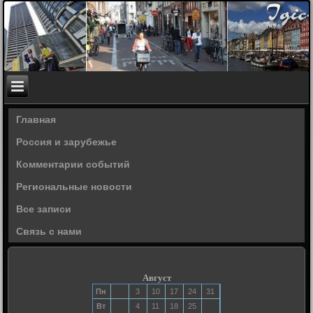
Главная
Россия и зарубежье
Комментарии событий
Региональные новости
Все записи
Связь с нами
Август
Пн
3
10
17
24
31
Вт
4
11
18
25