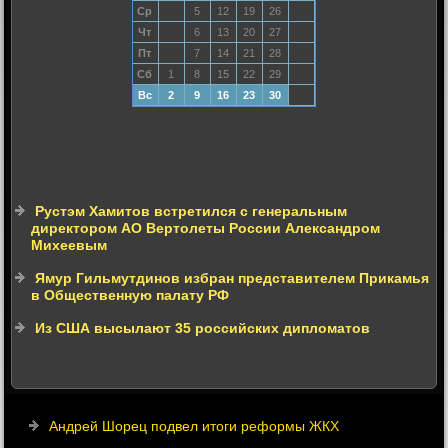
Ср
5
12
19
26
Чт
6
13
20
27
Пт
7
14
21
28
Сб
1
8
15
22
29
Вс
2
9
16
23
30
Рустэм Хамитов встретился с генеральным
директором АО Вертолеты России Александром
Михеевым
Ямур Гильмутдинов избран представителем Прикамья
в Общественную палату РФ
Из США высылают 35 российских дипломатов
Андрей Шорец подвел итоги реформы ЖКХ