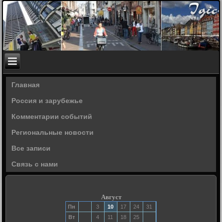
Главная
Россия и зарубежье
Комментарии событий
Региональные новости
Все записи
Связь с нами
Август
Пн
3
10
17
24
31
Вт
4
11
18
25