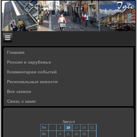
Главная
Россия и зарубежье
Комментарии событий
Региональные новости
Все записи
Связь с нами
Август
Пн
3
10
17
24
31
Вт
4
11
18
25