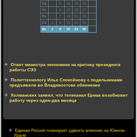
Ср
5
12
19
26
Чт
6
13
20
27
Пт
7
14
21
28
Сб
1
8
15
22
29
Вс
2
9
16
23
30
Ответ министра экономики на критику президента
работы СЭЗ
Политтехнологу Илье Спокойнову с подельниками
предъявили во Владивостоке обвинение
Холманских заявил, что телеканал Ермак возобновит
работу через один-два месяца
Единая Россия планирует удвоить влияние на Южном
Урале