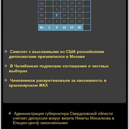
Ср
5
12
19
26
Чт
6
13
20
27
Пт
7
14
21
28
Сб
1
8
15
22
29
Вс
2
9
16
23
30
Самолет с высланными из США российскими
дипломатами приземлился в Москве
В Челябинске подписано соглашение о честных
выборах
Чиновников раскритиковали за пассивность в
красноярском ЖКХ
Администрация губернатора Свердловской области
считает дискуссии вокруг визита Никиты Михалкова в
Ельцин-центр законченными