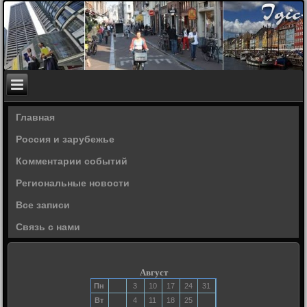
Главная
Россия и зарубежье
Комментарии событий
Региональные новости
Все записи
Связь с нами
Август
Пн
3
10
17
24
31
Вт
4
11
18
25