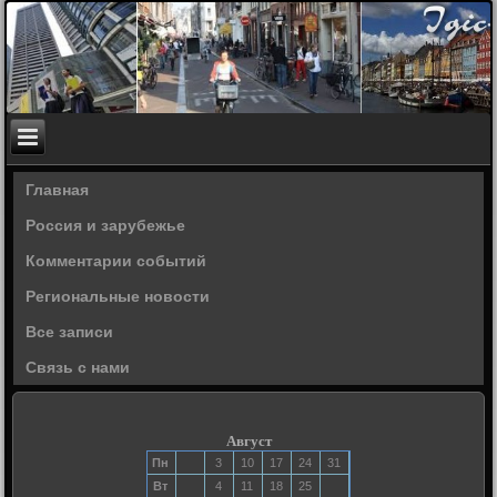
Главная
Россия и зарубежье
Комментарии событий
Региональные новости
Все записи
Связь с нами
Август
Пн
3
10
17
24
31
Вт
4
11
18
25