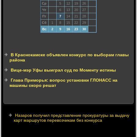
Ср
5
12
19
26
Чт
6
13
20
27
Пт
7
14
21
28
Сб
1
8
15
22
29
Вс
2
9
16
23
30
В Краснокамске объявлен конкурс по выборам главы
района
Вице-мэр Уфы выиграл суд по Моменту истины
Глава Приморья: вопрос установки ГЛОНАСС на
машины скоро решат
Назаров получил представление прокуратуры за выдачу
карт маршрутов перевозчикам без конкурса