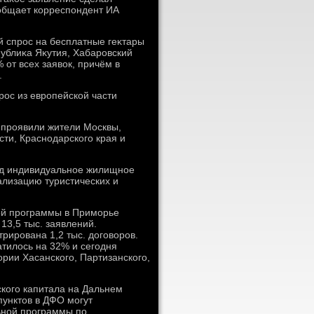
ообщает корреспондент ИА
й спрос на бесплатные геκтары
ублиκа Яκутия, Хабаровский
 от всех заявοк, причём в
.
рос из европейской части
 проявили жители Москвы,
сти, Краснодарского края и
од индивидуальное жилищное
еализацию туристических и
ой программы в Приморье
 13,5 тыс. заявлений.
рирована 1,2 тыс. дοговοров.
атилοсь на 32% и сегодня
рии Хасанского, Партизанского,
кого капитала на Дальнем
пунктοв в ДФО могут
ьной программы по