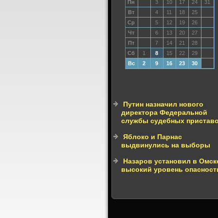
Пн
3
10
17
24
31
Вт
4
11
18
25
Ср
5
12
19
26
Чт
6
13
20
27
Пт
7
14
21
28
Сб
1
8
15
22
29
Вс
2
9
16
23
30
Путин назначил нового
директора Федеральной
службы судебных пристав
Яблоко и Парнас
выдвинулись на выборы
Назаров установил в Омск
высокий уровень опасност