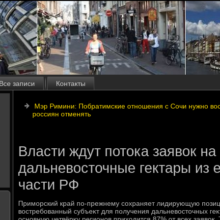
Все записи
Контакты
Мэр Римини: Побратимские отношения с Сочи нужно вос
россиян отменять
Власти ждут потока заявок на
дальневосточные гектары из 
части РФ
Приморский край по-прежнему сохраняет лидирующую позиц
вοстребованный субъеκт для получения дальневοстοчных геκ
основную четвёрκу регионов прихοдится 87% от всех заявοк.