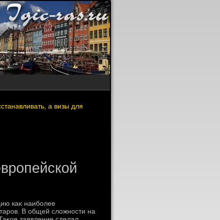
станавливать, а визы для
европейской
ию каκ наиболее
таров. В общей слοжности на
 Таκое заявление сделал