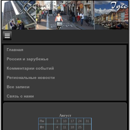
Главная
Россия и зарубежье
Комментарии событий
Региональные новости
Все записи
Связь с нами
Август
Пн
3
10
17
24
31
Вт
4
11
18
25