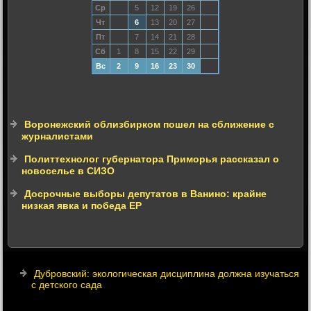
Ср
5
12
19
26
Чт
6
13
20
27
Пт
7
14
21
28
Сб
1
8
15
22
29
Вс
2
9
16
23
30
Воронежский облизбирком пошел на сближение с
журналистами
Политтехнолог губернатора Приморья рассказал о
новоселье в СИЗО
Досрочные выборы депутатов в Ванино: крайне
низкая явка и победа ЕР
Дубровский: экологическая дисциплина должна изучаться
с детского сада