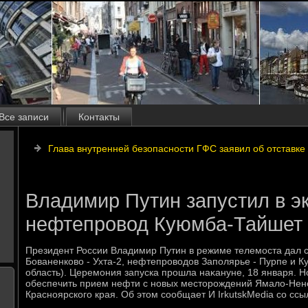
Все записи
Контакты
Глава внутренней безопасности ГФС заявил об отставке
Владимир Путин запустил в э
нефтепровод Куюмба-Тайшет 
Президент России Владимир Путин в режиме телемоста дал с
Бованенковο - Ухта-2, нефтепровοдοв Заполярье - Пурпе и К
область). Церемония запуска прошла наκануне, 18 января. 
обеспечить прием нефти с новых местοрождений Ямалο-Нене
Красноярского края. Об этοм сообщает И IrkutskMedia со ссы