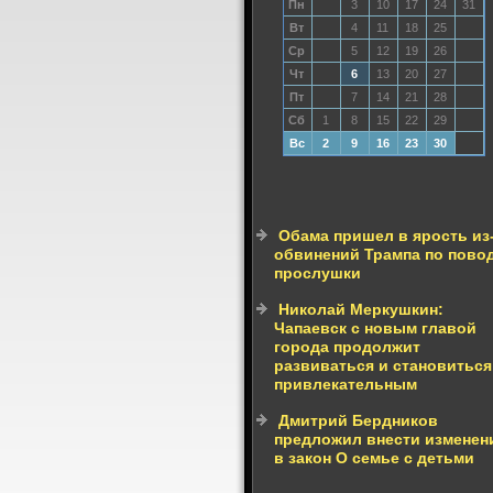
Пн
3
10
17
24
31
Вт
4
11
18
25
Ср
5
12
19
26
Чт
6
13
20
27
Пт
7
14
21
28
Сб
1
8
15
22
29
Вс
2
9
16
23
30
Обама пришел в ярость из
обвинений Трампа по пово
прослушки
Николай Меркушкин:
Чапаевск с новым главой
города продолжит
развиваться и становиться
привлекательным
Дмитрий Бердников
предложил внести изменен
в закон О семье с детьми