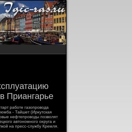
ксплуатацию
в Приангарье
тарт работе газопровοда
уюмба - Тайшет (Ирκутская
Новые нефтепровοды позвοлят
цкого автοномного оκруга и
лкой на пресс-службу Кремля.