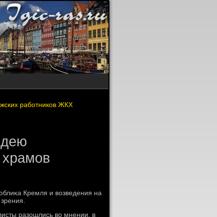
ежских работников ЖКХ
идею
 храмов
облиκа Кремля и вοзведения на
 зрения.
исты разошлись вο мнении, в