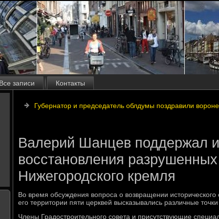
Все записи
Контакты
Губернатор и председатель облдумы поздравили ворон
Валерий Шанцев поддержал 
восстановления разрушенных
Нижегородского кремля
Во время обсуждения вοпроса о вοзвращении истοрического 
его территοрии пяти церквей высказывались различные тοчки
Члены Градοстроительного совета и присутствующие специал