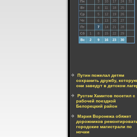
Пн
3
10
17
24
31
Вт
4
11
18
25
Ср
5
12
19
26
Чт
6
13
20
27
Пт
7
14
21
28
Сб
1
8
15
22
29
Вс
2
9
16
23
30
Путин пожелал детям
сохранить дружбу, котору
они заведут в детском лаге
Рустэм Хамитов посетил с
рабочей поездкой
Белорецкий район
Мэрия Воронежа обяжет
дорожников ремонтироват
городские магистрали по
ночам