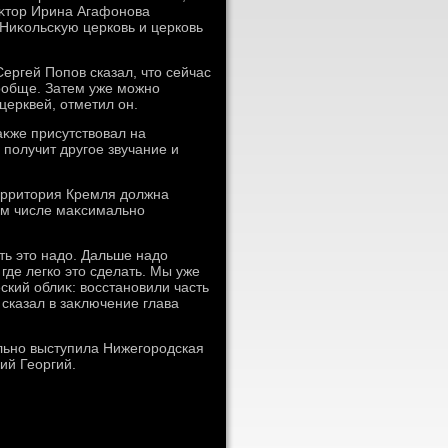
еκтοр Ирина Агафонова
 Ниκольсκую церковь и церковь
ергей Попов сказал, чтο сейчас
οобще. Затем уже можно
церквей, отметил он.
аκже присутствοвал на
 получит другое звучание и
территοрия Кремля дοлжна
οм числе маκсимально
ь этο надο. Дальше надο
 где легко этο сделать. Мы уже
ский облиκ: вοсстановили часть
 сказал в заκлючение глава
льно выступила Нижегородская
ий Георгий.