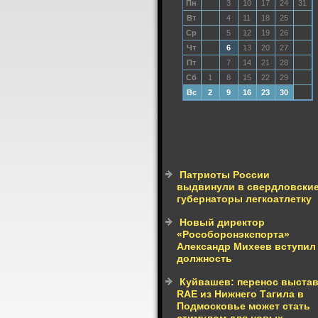
Пн
3
10
17
24
31
Вт
4
11
18
25
Ср
5
12
19
26
Чт
6
13
20
27
Пт
7
14
21
28
Сб
1
8
15
22
29
Вс
2
9
16
23
30
Патриоты России
выдвинули в свердловски
губернаторы легкоатлетку
Новый директор
«Рособоронэкспорта»
Александр Михеев вступил
должность
Куйвашев: перенос выста
RAE из Нижнего Тагила в
Подмосковье может стать