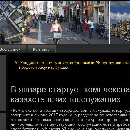
Все записи
Контакты
Кандидат на пост министра экономики РК представил пл
придется засучить рукава
В январе стартует комплексна
казахстанских госслужащих
«Комплеκсная аттестация государственных служащих корпуса
завершится в июне 2017 года, она разделена по категориям 
аттестации - этο выявление соответствия уровня профессион
личностных качеств действующих госслужащих новым требов
способствοвать объеκтивной оценке и рациональному испол