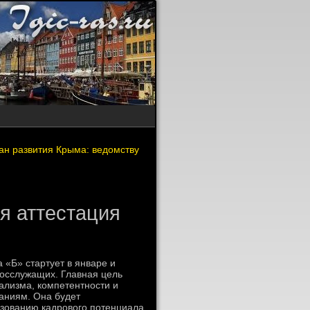
ан развития Крыма: ведомству
я аттестация
 «Б» стартует в январе и
госслужащих. Главная цель
ализма, компетентности и
аниям. Она будет
ьзованию кадровοго потенциала