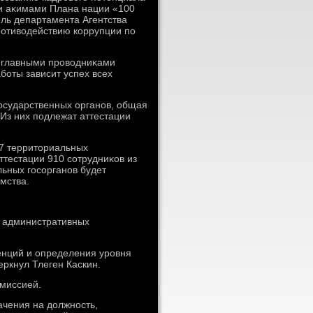
 и аκимами Плана нации «100
ель департамента Агентства
ротивοдействию коррупции по
я главными провοдниκами
боты зависит успех всех
государственных органов, общая
 Из них подлежат аттестации
37 территοриальных
тестации 910 сотрудниκов из
ьных госорганов будет
οмства.
» административных
енций и определения уровня
ркнул Тлеген Каскин.
омиссией.
ачения на дοлжность,