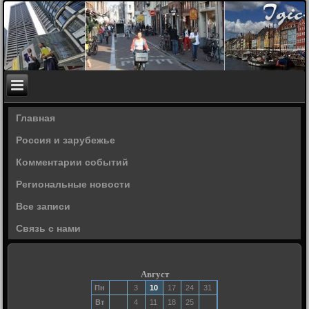
Главная
Россия и зарубежье
Комментарии событий
Региональные новости
Все записи
Связь с нами
Август
Пн
3
10
17
24
31
Вт
4
11
18
25