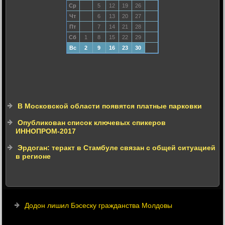
Ср
5
12
19
26
Чт
6
13
20
27
Пт
7
14
21
28
Сб
1
8
15
22
29
Вс
2
9
16
23
30
В Московской области появятся платные парковки
Опубликован список ключевых спикеров
ИННОПРОМ-2017
Эрдоган: теракт в Стамбуле связан с общей ситуацией
в регионе
Додон лишил Бэсеску гражданства Молдовы