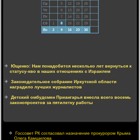
Ср
5
12
19
26
Чт
6
13
20
27
Пт
7
14
21
28
Сб
1
8
15
22
29
Вс
2
9
16
23
30
Ющенко: Нам понадобится несколько лет вернуться к
статусу-кво в наших отношениях с Израилем
Законодательное собрание Иркутской области
наградило лучших журналистов
Детский омбудсмен Приангарья внесла всего восемь
законопроектов за пятилетку работы
Госсовет РК согласовал назначение прокурором Крыма
Олега Камшилова