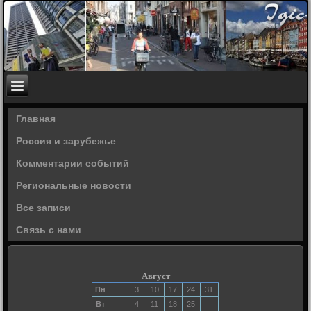
Главная
Россия и зарубежье
Комментарии событий
Региональные новости
Все записи
Связь с нами
Август
Пн
3
10
17
24
31
Вт
4
11
18
25