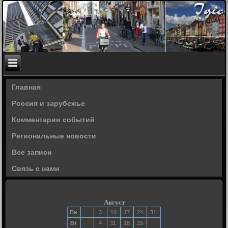
Главная
Россия и зарубежье
Комментарии событий
Региональные новости
Все записи
Связь с нами
Август
Пн
3
10
17
24
31
Вт
4
11
18
25