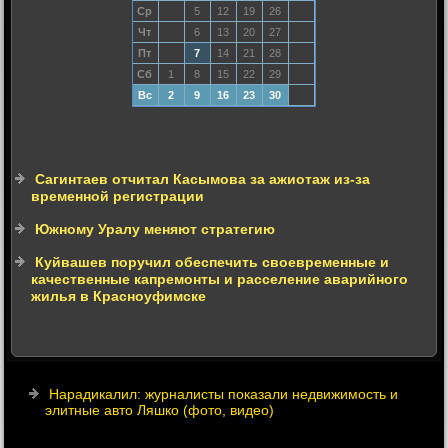
Ср
5
12
19
26
Чт
6
13
20
27
Пт
7
14
21
28
Сб
1
8
15
22
29
Вс
2
9
16
23
30
Сагинтаев отчитал Касымова за ажиотаж из-за
временной регистрации
Южному Уралу меняют стратегию
Куйвашев поручил обеспечить своевременные и
качественные капремонты и расселение аварийного
жилья в Красноуфимске
Нарадикалил: журналисты показали недвижимость и
элитные авто Ляшко (фото, видео)