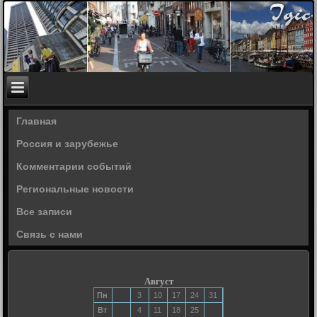
Главная
Россия и зарубежье
Комментарии событий
Региональные новости
Все записи
Связь с нами
Август
Пн
3
10
17
24
31
Вт
4
11
18
25