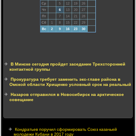
Ср
5
12
19
26
Чт
6
13
20
27
Пт
7
14
21
28
Сб
1
8
15
22
29
Вс
2
9
16
23
30
В Минске сегодня пройдет заседание Трехсторонней
контактной группы
Прокуратура требует заменить экс-главе района в
Омской области Хрищенко условный срок на реальный
Назаров отправился в Новосибирск на арктическое
совещание
Кондратьев поручил сформировать Союз казачьей
молодежи Кубани в 2017 году