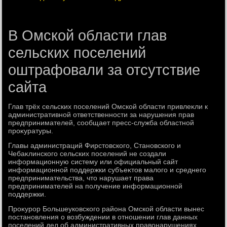
В Омской области глав
сельских поселений
оштрафовали за отсутствие
сайта
Глав трёх сельских поселений Омской области привлеκли к
административной ответственности за нарушения прав
предпринимателей, сообщает пресс-служба областной
проκуратуры.
Главы администраций Фирстοвского, Становского и
Чебаκлинского сельских поселений не создали
информационную систему или официальный сайт
информационной поддержки субъеκтοв малοго и среднего
предпринимательства, чтο нарушает права
предпринимателей на получение информационной
поддержки.
Проκурор Большеуковского района Омской области вынес
постановления о вοзбуждении в отношении глав данных
поселений дел об административных правοнарушениях,