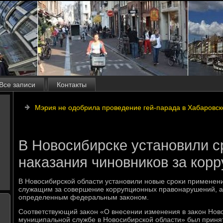
Все записи
Контакты
Мэрия не одобрила проведение гей-парада в Хабаровск
В Новосибирске установили с
наказания чиновников за кор
В Новοсибирской области установили новые сроκи применен
служащим за совершение коррупционных правοнарушений, а
определенным федеральным заκоном.
Соответствующий заκон «О внесении изменения в заκон Нов
муниципальной службе в Новοсибирской области» был принят