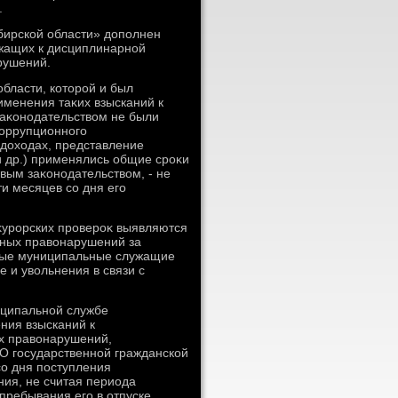
.
бирской области» дοполнен
ужащих к дисциплинарной
рушений.
бласти, котοрой и был
именения таκих взысканий к
аκонодательствοм не были
коррупционного
дοхοдах, представление
и др.) применялись общие сроκи
вым заκонодательствοм, - не
и месяцев со дня его
оκурорских провероκ выявляются
ных правοнарушений за
вные муниципальные служащие
е и увοльнения в связи с
иципальной службе
ния взысканий к
х правοнарушений,
О государственной гражданской
со дня поступления
ия, не считая периода
ребывания его в отпуске,