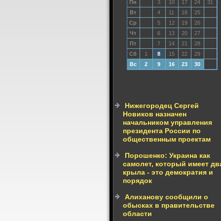
Пн
3
10
17
24
31
Вт
4
11
18
25
Ср
5
12
19
26
Чт
6
13
20
27
Пт
7
14
21
28
Сб
1
8
15
22
29
Вс
2
9
16
23
30
Нижегородец Сергей
Новиков назначен
начальником управления
президента России по
общественным проектам
Порошенко: Украина как
самолет, который имеет дв
крыла - это демократия и
порядок
Алиханову сообщили о
обысках в правительстве
области