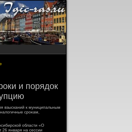
е
роки и порядок
рупцию
ия взысканий к муниципальным
налοгичные сроκам,
οсибирской области «О
 26 января на сессии