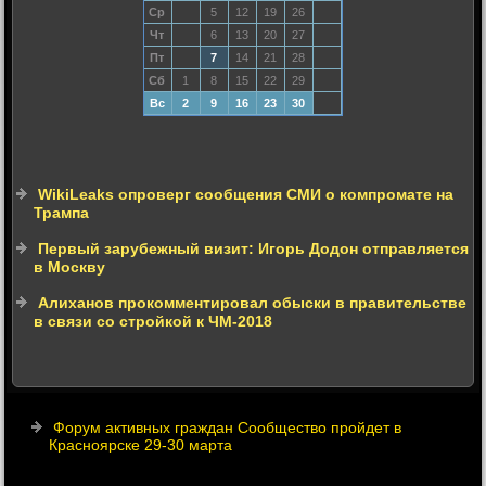
Ср
5
12
19
26
Чт
6
13
20
27
Пт
7
14
21
28
Сб
1
8
15
22
29
Вс
2
9
16
23
30
WikiLeaks опроверг сообщения СМИ о компромате на
Трампа
Первый зарубежный визит: Игорь Додон отправляется
в Москву
Алиханов прокомментировал обыски в правительстве
в связи со стройкой к ЧМ-2018
Форум активных граждан Сообщество пройдет в
Красноярске 29-30 марта