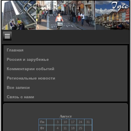
Главная
Россия и зарубежье
Комментарии событий
Региональные новости
Все записи
Связь с нами
Август
Пн
3
10
17
24
31
Вт
4
11
18
25