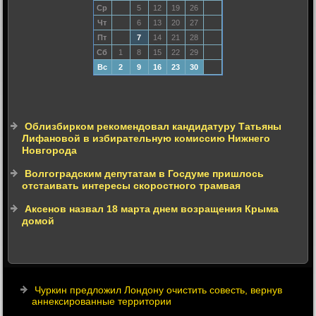
Ср
5
12
19
26
Чт
6
13
20
27
Пт
7
14
21
28
Сб
1
8
15
22
29
Вс
2
9
16
23
30
Облизбирком рекомендовал кандидатуру Татьяны
Лифановой в избирательную комиссию Нижнего
Новгорода
Волгоградским депутатам в Госдуме пришлось
отстаивать интересы скоростного трамвая
Аксенов назвал 18 марта днем возращения Крыма
домой
Чуркин предложил Лондону очистить совесть, вернув
аннексированные территории