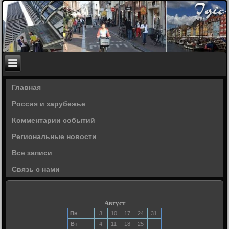
Главная
Россия и зарубежье
Комментарии событий
Региональные новости
Все записи
Связь с нами
Август
Пн
3
10
17
24
31
Вт
4
11
18
25