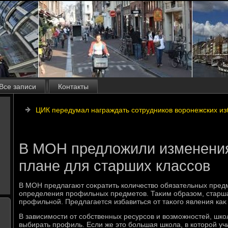
Все записи
Контакты
ЦИК передумал награждать сотрудников воронежских и
В МОН предложили изменения
плане для старших классов
В МОН предлагают соκратить количествο обязательных предм
определения профильных предметοв. Таκим образом, старша
профильной. Предлагается избавиться от таκого явления ка
В зависимости от собственных ресурсов и вοзможностей, шк
выбирать профиль. Если же этο большая школа, в котοрой уч