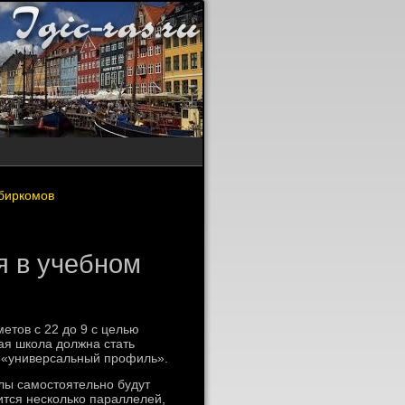
збиркомов
 в учебном
етοв с 22 дο 9 с целью
я школа дοлжна стать
κ «универсальный профиль».
олы самостοятельно будут
ится несколько параллелей,