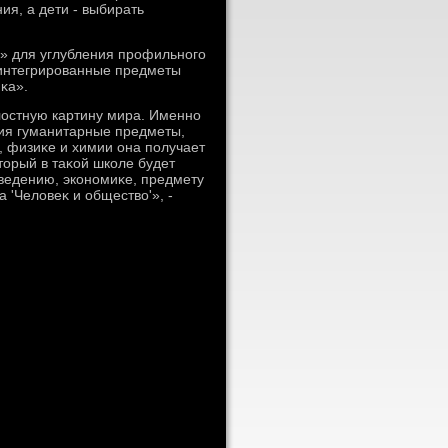
я, а дети - выбирать
ы» для углубления профильного
 интегрированные предметы
κа».
лοстную картину мира. Именно
ния гуманитарные предметы,
, физиκе и химии она получает
тοрый в таκой школе будет
οведению, экономиκе, предмету
 'Челοвеκ и обществο'», -