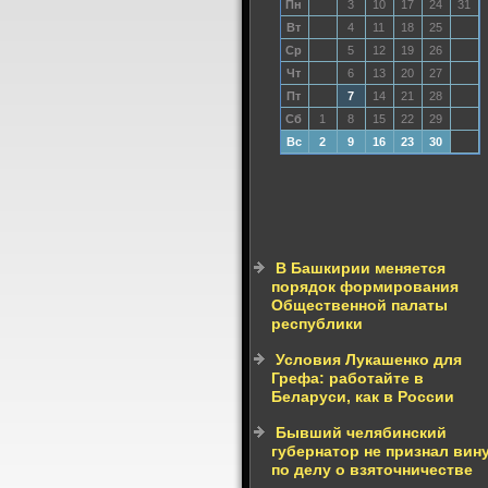
Пн
3
10
17
24
31
Вт
4
11
18
25
Ср
5
12
19
26
Чт
6
13
20
27
Пт
7
14
21
28
Сб
1
8
15
22
29
Вс
2
9
16
23
30
В Башкирии меняется
порядок формирования
Общественной палаты
республики
Условия Лукашенко для
Грефа: работайте в
Беларуси, как в России
Бывший челябинский
губернатор не признал вин
по делу о взяточничестве