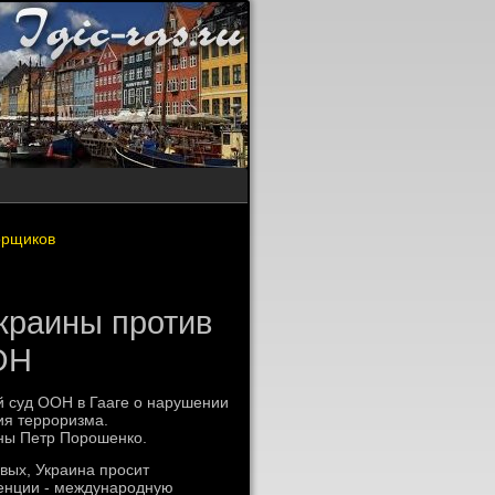
орщиков
краины против
ОН
й суд ООН в Гааге о нарушении
я терроризма.
ны Петр Порошенко.
вых, Украина просит
венции - международную