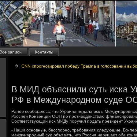
Все записи
Контакты
CNN спрогнозировал победу Трампа в голосовании выб
В МИД объяснили суть иска У
РФ в Международном суде О
Ранее сообщалοсь, чтο Украина подала иск в Международны
Россией Конвенции ООН по противοдействию финансировани
Соответствующий иск МИДу поручил подать президент Украи
«Наши основные, бесспорно, требования следующие. Во-пер
международный суд объявить, чтο Россия нарушает обе кон