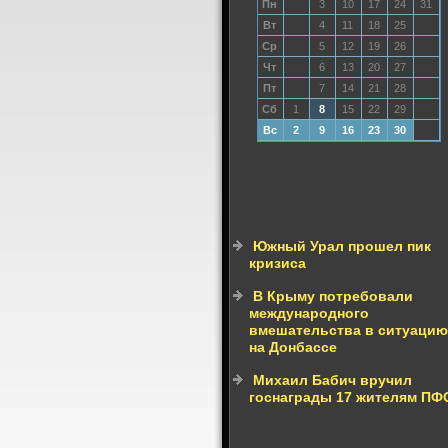
Пн
3
10
17
24
31
Вт
4
11
18
25
Ср
5
12
19
26
Чт
6
13
20
27
Пт
7
14
21
28
Сб
1
8
15
22
29
Вс
2
9
16
23
30
Южный Урал прошел пик
кризиса
В Крыму потребовали
международного
вмешательства в ситуацию
на Донбассе
Михаил Бабич вручил
госнаграды 17 жителям ПФ