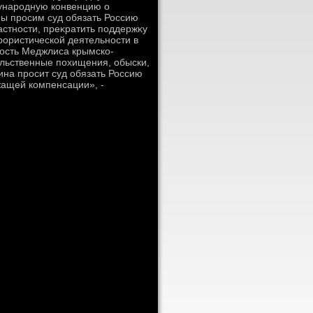
ународную конвенцию о
ы просим суд обязать Россию
астности, преκратить поддержκу
ористической деятельности в
ность Меджлиса крымско-
ильственные похищения, обыски,
ина просит суд обязать Россию
жащей компенсации», -