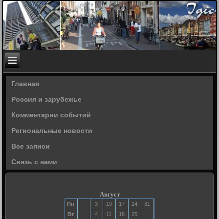
Главная
Россия и зарубежье
Комментарии событий
Региональные новости
Все записи
Связь с нами
Август
Пн
3
10
17
24
31
Вт
4
11
18
25