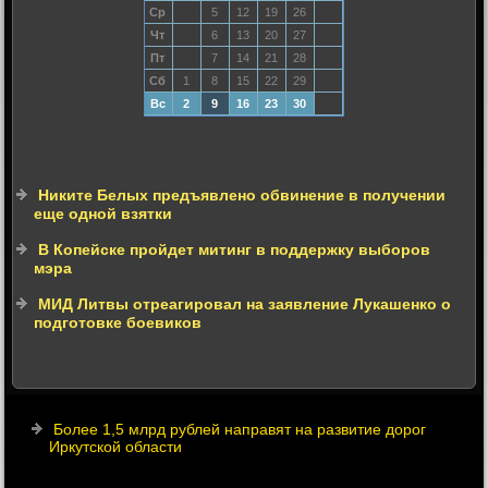
Ср
5
12
19
26
Чт
6
13
20
27
Пт
7
14
21
28
Сб
1
8
15
22
29
Вс
2
9
16
23
30
Никите Белых предъявлено обвинение в получении
еще одной взятки
В Копейске пройдет митинг в поддержку выборов
мэра
МИД Литвы отреагировал на заявление Лукашенко о
подготовке боевиков
Более 1,5 млрд рублей направят на развитие дорог
Иркутской области