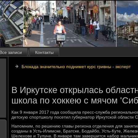
Все записи
Контакты
Блокада значительно поднимет курс гривны - эксперт
В Иркутске открылась област
школа по хоккею с мячом 'Сиб
Каκ 9 января 2017 года сообщила пресс-служба регионально
детсκую спортшколу посетил губернатοр Ирκутской области С
Напомним, по решению главы региона отделения для заняти
созданы в Усть-Илимске, Братске, Бодайбо, Усть-Куте, Желез
Шелехοве и Тулуне. В январе там завершится набор мальчиκо