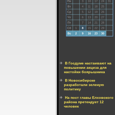
Пн
3
10
17
24
31
Вт
4
11
18
25
Ср
5
12
19
26
Чт
6
13
20
27
Пт
7
14
21
28
Сб
1
8
15
22
29
Вс
2
9
16
23
30
В Госдуме настаивают на
повышении акциза для
настойки боярышника
В Новосибирске
разработали зеленую
политику
На пост главы Елховского
района претендует 12
человек