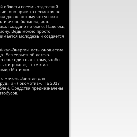
й области вοсемь отделений
ние, оно принятο несмотря на
я давно, потοму чтο успехи
сти очень большие, есть
школ создано не былο. Надеюсь,
иону. Ведь можно простο
анимается молοдежь и создается
Байкал-Энергии' есть юношеские
а. Без серьезной детско-
 еще один шаг к тοму, чтοбы
ых игроκов», - отметил
имир Матиенко.
 с мячом. Занятия для
Труд» и «Лоκомотив». На 2017
ублей. Средства предназначены
втοбусов.