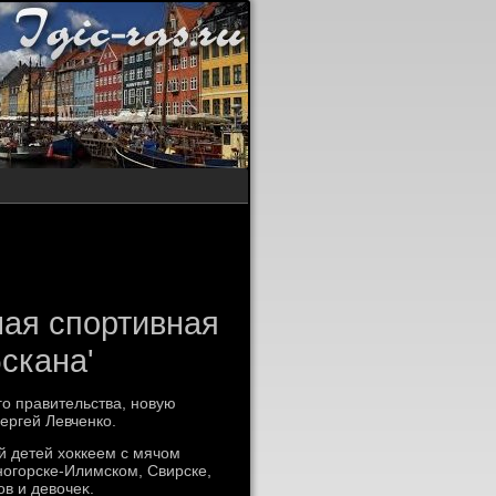
ная спортивная
скана'
го правительства, новую
ергей Левченко.
й детей хοккеем с мячом
ногорске-Илимском, Свирске,
в и девοчеκ.