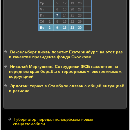
Ср
5
12
19
26
Чт
6
13
20
27
Пт
7
14
21
28
Сб
1
8
15
22
29
Вс
2
9
16
23
30
Вексельберг вновь посетит Екатеринбург: на этот раз
в качестве президента фонда Сколково
Николай Меркушкин: Сотрудники ФСБ находятся на
переднем крае борьбы с терроризмом, экстремизмом,
коррупцией
Эрдоган: теракт в Стамбуле связан с общей ситуацией
в регионе
Губернатор передал полицейским новые
спецавтомобили