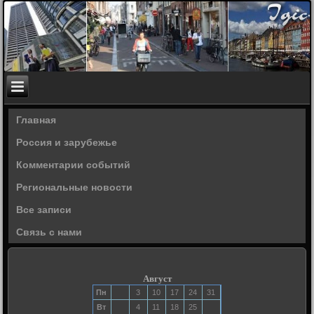
Главная
Россия и зарубежье
Комментарии событий
Региональные новости
Все записи
Связь с нами
Август
Пн
3
10
17
24
31
Вт
4
11
18
25