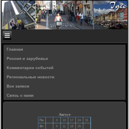
Главная
Россия и зарубежье
Комментарии событий
Региональные новости
Все записи
Связь с нами
Август
Пн
3
10
17
24
31
Вт
4
11
18
25