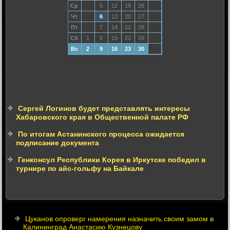
Ср
5
12
19
26
Чт
6
13
20
27
Пт
7
14
21
28
Сб
1
8
15
22
29
Вс
2
9
16
23
30
Сергей Логинов будет представлять интересы
Хабаровского края в Общественной палате РФ
По итогам Астанинского процесса ожидается
подписание документа
Генконсул Республики Корея в Иркутске победил в
турнире по айс-гольфу на Байкале
Цуканов опроверг намерения назначить своим замом в
Калининград Анастасию Кузнецову