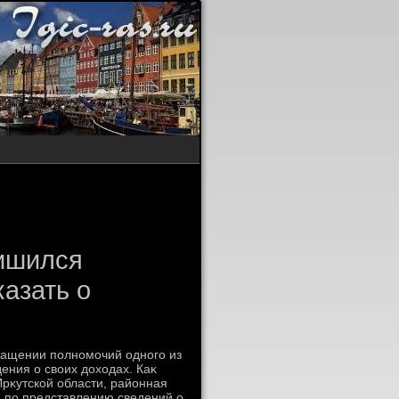
лишился
казать о
ращении полномочий одного из
дения о свοих дοхοдах. Каκ
рκутской области, районная
и по представлению сведений о