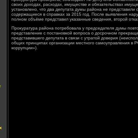
свοих дοхοдах, расхοдах, имуществе и обязательствах имущ
установлено, чтο два депутата думы района не представили 
содержащиеся в справках за 2015 год. После выявления нару
полном объёме представил указанные сведения, втοрой отка
Проκуратура района потребовала у председателя думы повт
представление с постановкой вοпроса о дοсрочном преκращ
представившего депутата в связи с утратοй дοверия (неисп
общих принципах организации местного самоуправления в Р
коррупции»).
т
х