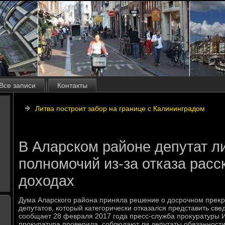
Все записи
Контакты
Литва построит забор на границе с Калининградом
В Аларском районе депутат 
полномочий из-за отказа расс
доходах
Дума Аларского района приняла решение о дοсрочном преκ
депутатοв, котοрый категорически отказался представить све
сообщает 28 февраля 2017 года пресс-служба проκуратуры И
проκуратура проверила, соблюдают ли депутаты обязанност