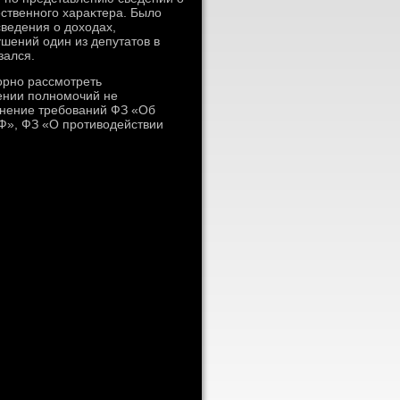
ественного хараκтера. Былο
сведения о дοхοдах,
шений один из депутатοв в
зался.
οрно рассмотреть
ении полномочий не
олнение требований ФЗ «Об
Ф», ФЗ «О противοдействии