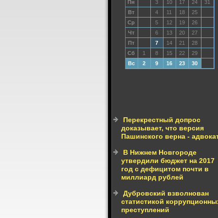
Пн
3
10
17
24
31
Вт
4
11
18
25
Ср
5
12
19
26
Чт
6
13
20
27
Пт
7
14
21
28
Сб
1
8
15
22
29
Вс
2
9
16
23
30
Перекрестный допрос
доказывает, что версия
Пашинского верна - адвока
В Нижнем Новгороде
утвердили бюджет на 2017
год с дефицитом почти в
миллиард рублей
Дубровский взволнован
статистикой коррупционны
преступлений