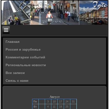
Главная
Россия и зарубежье
Комментарии событий
Региональные новости
Все записи
Связь с нами
Август
Пн
3
10
17
24
31
Вт
4
11
18
25