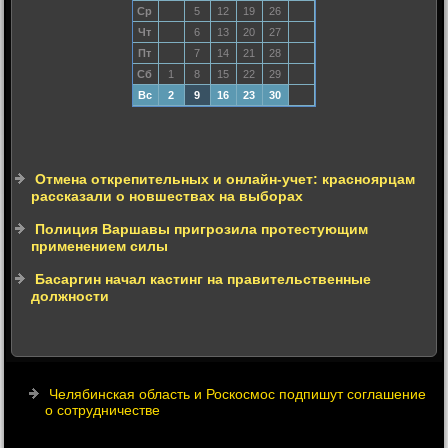
Ср
5
12
19
26
Чт
6
13
20
27
Пт
7
14
21
28
Сб
1
8
15
22
29
Вс
2
9
16
23
30
Отмена открепительных и онлайн-учет: красноярцам
рассказали о новшествах на выборах
Полиция Варшавы пригрозила протестующим
применением силы
Басаргин начал кастинг на правительственные
должности
Челябинская область и Роскосмос подпишут соглашение
о сотрудничестве