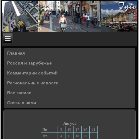
Главная
Россия и зарубежье
Комментарии событий
Региональные новости
Все записи
Связь с нами
Август
Пн
3
10
17
24
31
Вт
4
11
18
25