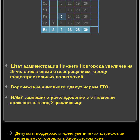
Ср
5
12
19
26
Чт
6
13
20
27
Пт
7
14
21
28
Сб
1
8
15
22
29
Вс
2
9
16
23
30
Штат администрации Нижнего Новгорода увеличен на
16 человек в связи с возвращением городу
градостроительных полномочий
Воронежские чиновники сдадут нормы ГТО
НАБУ завершило расследование в отношении
должностных лиц Укрзализныци
Депутаты поддержали идею увеличения штрафов за
нелегальную торговлю в Хабаровском крае