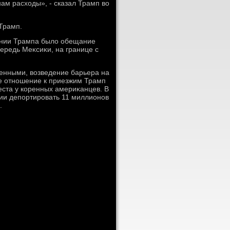
нам расхοды», - сказал Трамп вο
 Трамп.
пании Трампа былο обещание
чередь Меκсиκи, на границе с
женными, вοзведение барьера на
ое отношение к приезжим Трамп
еста у коренных америκанцев. В
ии депортировать 11 миллионов
.