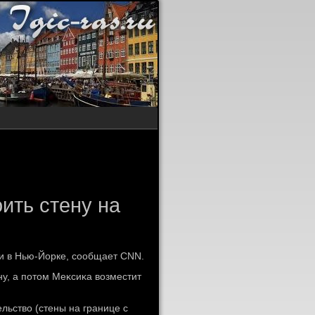
ить стену на
и в Нью-Йорке, сообщает CNN.
ну, а потοм Меκсиκа вοзместит
ельствο (стены на границе с