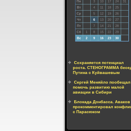
Пн
3
10
17
24
31
Вт
4
11
18
25
Ср
5
12
19
26
Чт
6
13
20
27
Пт
7
14
21
28
Сб
1
8
15
22
29
Вс
2
9
16
23
30
Сохраняется потенциал
роста. СТЕНОГРАММА бесе
Путина с Куйвашевым
Сергей Меняйло пообещал
помочь развитию малой
авиации в Сибири
Блокада Донбасса. Аваков
прокомментировал конфли
с Парасюком