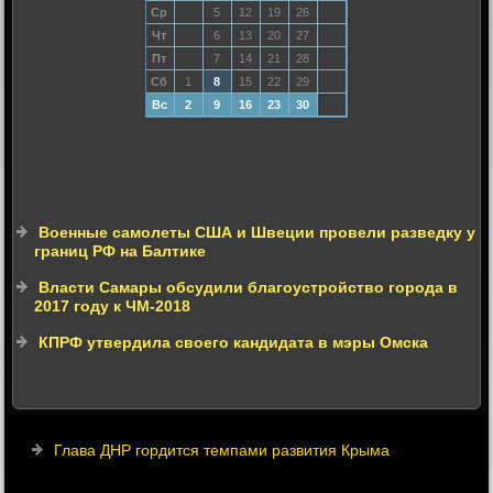
Ср
5
12
19
26
Чт
6
13
20
27
Пт
7
14
21
28
Сб
1
8
15
22
29
Вс
2
9
16
23
30
Военные самолеты США и Швеции провели разведку у
границ РФ на Балтике
Власти Самары обсудили благоустройство города в
2017 году к ЧМ-2018
КПРФ утвердила своего кандидата в мэры Омска
Глава ДНР гордится темпами развития Крыма