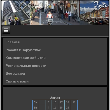
Главная
Россия и зарубежье
Комментарии событий
Региональные новости
Все записи
Связь с нами
Август
Пн
3
10
17
24
31
Вт
4
11
18
25