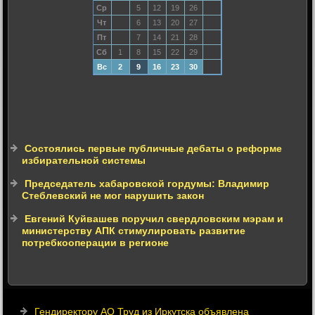
Ср
5
12
19
26
Чт
6
13
20
27
Пт
7
14
21
28
Сб
1
8
15
22
29
Вс
2
9
16
23
30
Состоялись первые публичные дебаты о реформе
избирательной системы
Председатель хабаровской гордумы: Владимир
Стеблевский не мог нарушить закон
Евгений Куйвашев поручил свердловским мэрам и
министерству АПК стимулировать развитие
потребкооперации в регионе
Гендиректору АО Труд из Иркутска объявлена