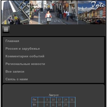
Главная
Россия и зарубежье
Комментарии событий
Региональные новости
Все записи
Связь с нами
Август
Пн
3
10
17
24
31
Вт
4
11
18
25