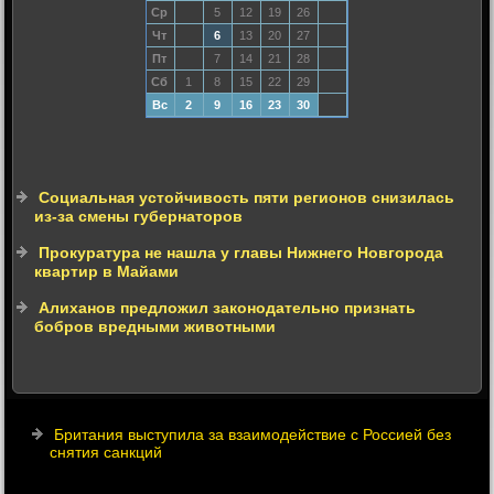
Ср
5
12
19
26
Чт
6
13
20
27
Пт
7
14
21
28
Сб
1
8
15
22
29
Вс
2
9
16
23
30
Социальная устойчивость пяти регионов снизилась
из-за смены губернаторов
Прокуратура не нашла у главы Нижнего Новгорода
квартир в Майами
Алиханов предложил законодательно признать
бобров вредными животными
Британия выступила за взаимодействие с Россией без
снятия санкций