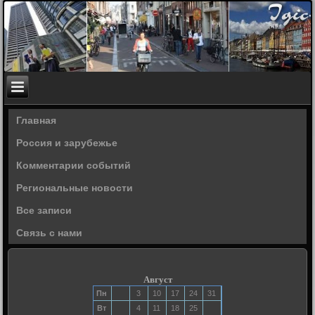
Главная
Россия и зарубежье
Комментарии событий
Региональные новости
Все записи
Связь с нами
Август
Пн
3
10
17
24
31
Вт
4
11
18
25