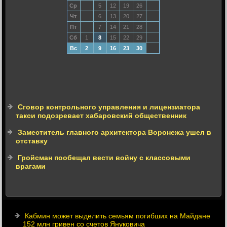
Ср
5
12
19
26
Чт
6
13
20
27
Пт
7
14
21
28
Сб
1
8
15
22
29
Вс
2
9
16
23
30
Сговор контрольного управления и лицензиатора
такси подозревает хабаровский общественник
Заместитель главного архитектора Воронежа ушел в
отставку
Гройсман пообещал вести войну с классовыми
врагами
Кабмин может выделить семьям погибших на Майдане
152 млн гривен со счетов Януковича