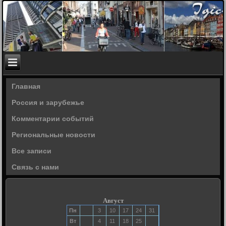
Главная
Россия и зарубежье
Комментарии событий
Региональные новости
Все записи
Связь с нами
Август
Пн
3
10
17
24
31
Вт
4
11
18
25