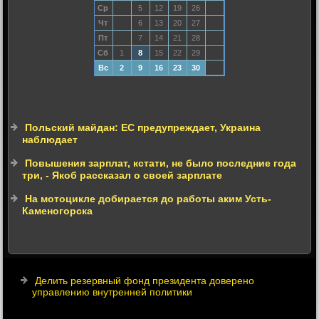
Ср
5
12
19
26
Чт
6
13
20
27
Пт
7
14
21
28
Сб
1
8
15
22
29
Вс
2
9
16
23
30
Польский майдан: ЕС предупреждает, Украина
наблюдает
Повышения зарплат, кстати, не было последние года
три, - Якоб рассказал о своей зарплате
На мотоцикле добирается до работы аким Усть-
Каменогорска
Делить резервный фонд президента доверено
управлению внутренней политики