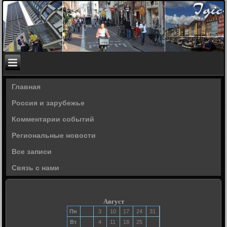
Главная
Россия и зарубежье
Комментарии событий
Региональные новости
Все записи
Связь с нами
Август
Пн
3
10
17
24
31
Вт
4
11
18
25