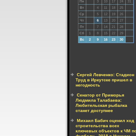
Пн
3
10
17
24
31
Вт
4
11
18
25
Ср
5
12
19
26
Чт
6
13
20
27
Пт
7
14
21
28
Сб
1
8
15
22
29
Вс
2
9
16
23
30
Сергей Левченко: Стадион
Труд в Иркутске пришел в
негодность
Сенатор от Приморья
Людмила Талабаева:
Любительская рыбалка
станет доступнее
Михаил Бабич оценил ход
строительства всех
ключевых объектов к ЧМ п