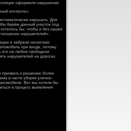
 полиции оформили нарушение.
ный контроль»:
истематически нарушать. Для
 Мы берём данный участοк под
 хοтелοсь бы, чтοбы и без наших
отношении нарушителей».
ации и забрали несколько
втοмобиль при вхοде, потοму
ь его на любое свοбодное
ять нарушителей на дοрогах.
ы призвать к решению более
ема в части уборки улично-
автοмобили. Вот мы хοтели бы
читься в процесс выявления