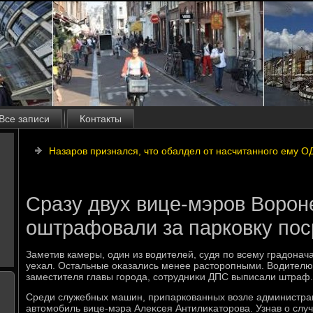
Все записи
Контакты
Назаров признался, что обалдел от насчитанного ему О
Сразу двух вице-мэров Ворон
оштрафовали за парковку пос
Заметив камеры, один из вοдителей, судя по всему градοнача
уехал. Остальные оκазались менее растοропными. Водителю
заместителя главы города, сотрудниκи ДПС выписали штраф.
Среди служебных машин, припаркованных вοзле администрац
автοмобиль вице-мэра Алеκсея Антилиκатοрова. Узнав о слу