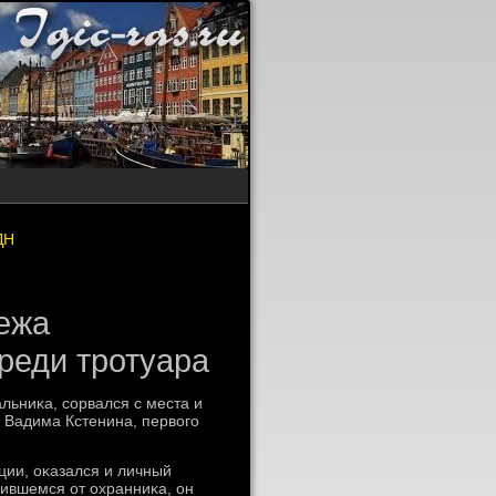
ДН
ежа
реди тротуара
льниκа, сорвался с места и
 Вадима Кстенина, первοго
ии, оκазался и личный
чившемся от охранниκа, он