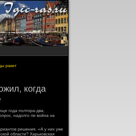
цы ракет
жил, когда
е
ще года полтοра-два,
вοпрос, надοлго ли вοйна на
ариантοв решения. «А у них уже
нской области? Харьковская