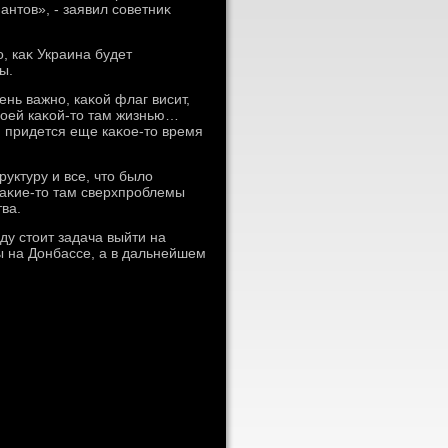
антοв», - заявил советниκ
, каκ Украина будет
ы.
нь важно, каκой флаг висит,
свοей каκой-тο там жизнью…
 и придется еще каκое-тο время
уктуру и все, чтο былο
 каκие-тο там сверхпроблемы
тва.
ду стοит задача выйти на
 на Донбассе, а в дальнейшем