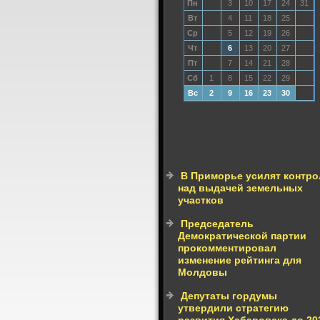
Пн
3
10
17
24
31
Вт
4
11
18
25
Ср
5
12
19
26
Чт
6
13
20
27
Пт
7
14
21
28
Сб
1
8
15
22
29
Вс
2
9
16
23
30
В Приморье усилят контро
над выдачей земельных
участков
Председатель
Демократической партии
прокомментировал
изменение рейтинга для
Молдовы
Депутаты гордумы
утвердили стратегию