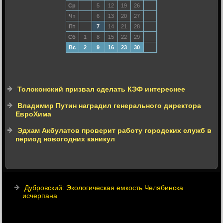
Ср
5
12
19
26
Чт
6
13
20
27
Пт
7
14
21
28
Сб
1
8
15
22
29
Вс
2
9
16
23
30
Толоконский призвал сделать КЭФ интереснее
Владимир Путин наградил генерального директора
ЕвроХима
Эдхам Акбулатов проверит работу городских служб в
период новогодних каникул
Дубровский: Экологическая емкость Челябинска
исчерпана