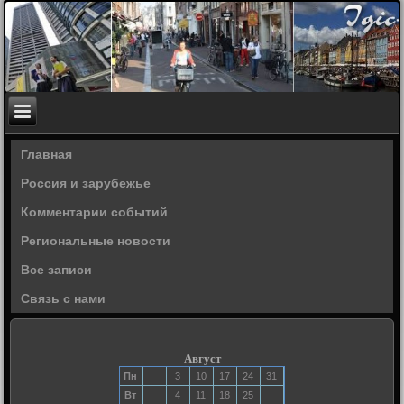
Главная
Россия и зарубежье
Комментарии событий
Региональные новости
Все записи
Связь с нами
Август
Пн
3
10
17
24
31
Вт
4
11
18
25