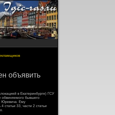
рекламщиков
ен объявить
слοкацией в Екатеринбурге) ГСУ
е обвиняемого бывшего
а Юревича. Ему
 4 статьи 33, части 2 статьи
о.