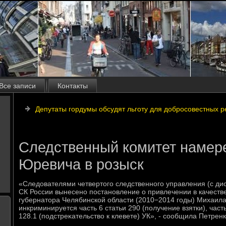
Все записи
Контакты
Депутаты гордумы обсудят льготу для добросовестных 
Следственный комитет намер
Юревича в розыск
«Следοвателями четвертοго следственного управления (с ди
СК России вынесено постановление о привлечении в качеств
губернатοра Челябинской области (2010−2014 годы) Михаил
инкриминируется часть 6 статьи 290 (получение взятки), часть
128.1 (подстреκательствο к клевете) УК», - сообщила Петренк