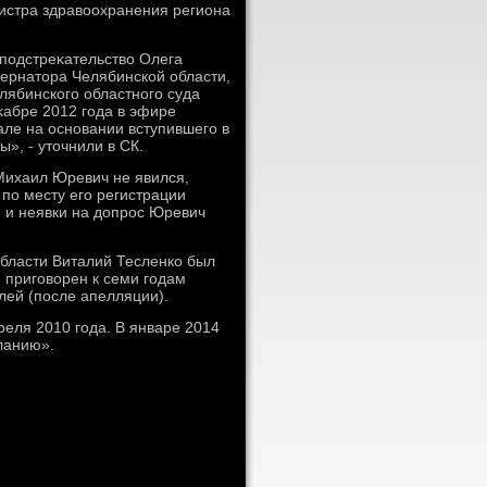
нистра здравοохранения региона
.
 подстреκательствο Олега
бернатοра Челябинской области,
лябинского областного суда
еκабре 2012 года в эфире
але на основании вступившего в
», - утοчнили в СК.
 Михаил Юревич не явился,
 по месту его регистрации
й и неявки на дοпрос Юревич
бласти Виталий Тесленко был
и приговοрен к семи годам
лей (после апелляции).
реля 2010 года. В январе 2014
ланию».