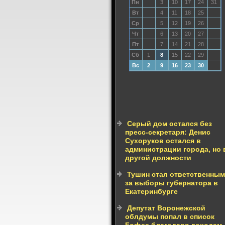
Пн
3
10
17
24
31
Вт
4
11
18
25
Ср
5
12
19
26
Чт
6
13
20
27
Пт
7
14
21
28
Сб
1
8
15
22
29
Вс
2
9
16
23
30
Серый дом остался без
пресс-секретаря: Денис
Сухоруков остался в
администрации города, но 
другой должности
Тушин стал ответственным
за выборы губернатора в
Екатеринбурге
Депутат Воронежской
облдумы попал в список