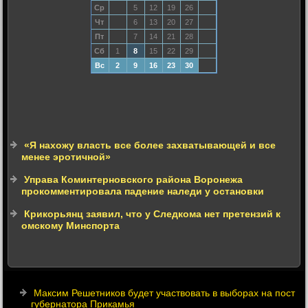
Ср
5
12
19
26
Чт
6
13
20
27
Пт
7
14
21
28
Сб
1
8
15
22
29
Вс
2
9
16
23
30
«Я нахожу власть все более захватывающей и все
менее эротичной»
Управа Коминтерновского района Воронежа
прокомментировала падение наледи у остановки
Крикорьянц заявил, что у Следкома нет претензий к
омскому Минспорта
Максим Решетников будет участвовать в выборах на пост
губернатора Прикамья