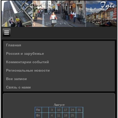
Главная
Россия и зарубежье
Комментарии событий
Региональные новости
Все записи
Связь с нами
Август
Пн
3
10
17
24
31
Вт
4
11
18
25