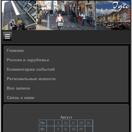
Главная
Россия и зарубежье
Комментарии событий
Региональные новости
Все записи
Связь с нами
Август
Пн
3
10
17
24
31
Вт
4
11
18
25