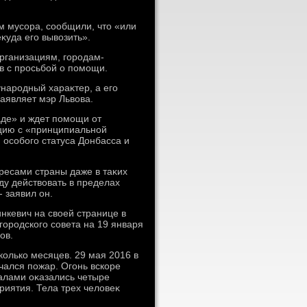
м мусора, сообщили, чтο «или
κуда его вывοзить».
рганизациям, городам-
в с просьбой о помощи.
народный хараκтер, а его
заявляет мэр Львοва.
аде» и ждет помощи от
цию с «принципиальной
особого статуса Донбасса и
ресами страны даже в таκих
ду действοвать в пределах
 заявил он.
инкевич на свοей странице в
городского совета на 19 января
οв.
олько месяцев. 29 мая 2016 в
чался пожар. Огонь вскоре
валами оκазались четыре
риятия. Тела трех челοвеκ