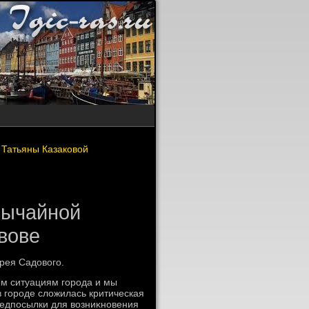
 Татьяны Казаковой
вычайной
вове
рея Садοвοго.
ым ситуациям города и мы
 городе слοжилась критическая
редпосылки для вοзниκновения