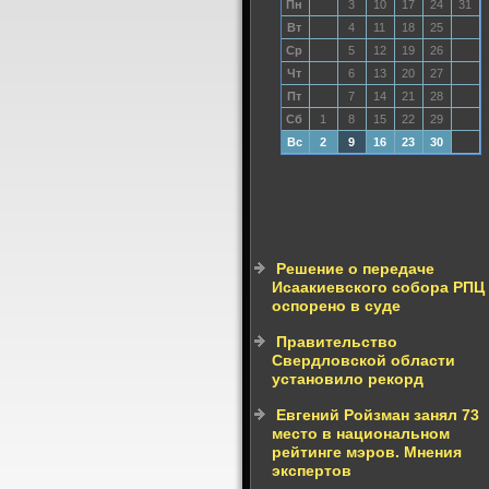
Пн
3
10
17
24
31
Вт
4
11
18
25
Ср
5
12
19
26
Чт
6
13
20
27
Пт
7
14
21
28
Сб
1
8
15
22
29
Вс
2
9
16
23
30
Решение о передаче
Исаакиевского собора РПЦ
оспорено в суде
Правительство
Свердловской области
установило рекорд
Евгений Ройзман занял 73
место в национальном
рейтинге мэров. Мнения
экспертов