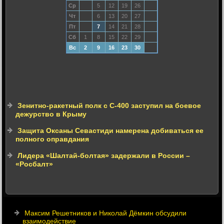
Ср
5
12
19
26
Чт
6
13
20
27
Пт
7
14
21
28
Сб
1
8
15
22
29
Вс
2
9
16
23
30
Зенитно-ракетный полк с С-400 заступил на боевое
дежурство в Крыму
Защита Оксаны Севастиди намерена добиваться ее
полного оправдания
Лидера «Шалтай-болтая» задержали в России –
«Росбалт»
Максим Решетников и Николай Дёмкин обсудили
взаимодействие