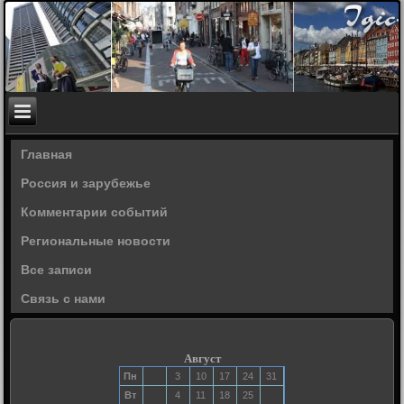
Главная
Россия и зарубежье
Комментарии событий
Региональные новости
Все записи
Связь с нами
Август
Пн
3
10
17
24
31
Вт
4
11
18
25