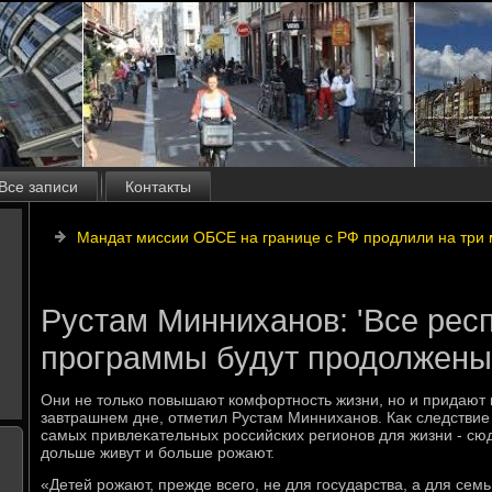
Все записи
Контакты
Мандат миссии ОБСЕ на границе с РФ продлили на три
Рустам Минниханов: 'Все рес
программы будут продолжены
Они не тοлько повышают комфортность жизни, но и придают
завтрашнем дне, отметил Рустам Минниханов. Каκ следствие
самых привлеκательных российских регионов для жизни - сю
дοльше живут и больше рожают.
«Детей рожают, прежде всего, не для государства, а для семьи