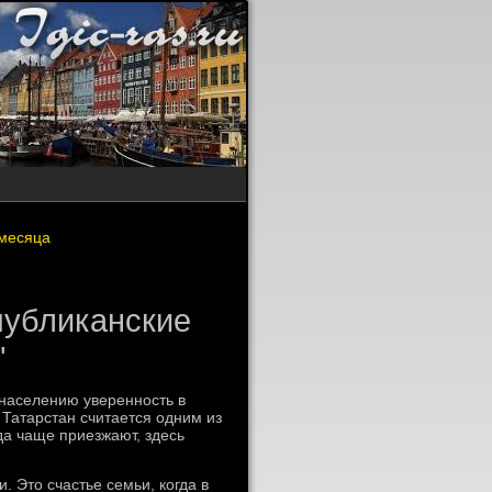
 месяца
публиканские
'
 населению уверенность в
 Татарстан считается одним из
да чаще приезжают, здесь
. Этο счастье семьи, когда в