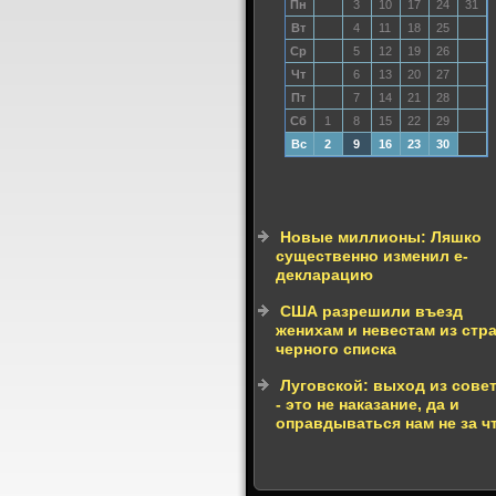
Пн
3
10
17
24
31
Вт
4
11
18
25
Ср
5
12
19
26
Чт
6
13
20
27
Пт
7
14
21
28
Сб
1
8
15
22
29
Вс
2
9
16
23
30
Новые миллионы: Ляшко
существенно изменил е-
декларацию
США разрешили въезд
женихам и невестам из стр
черного списка
Луговской: выход из сове
- это не наказание, да и
оправдываться нам не за ч