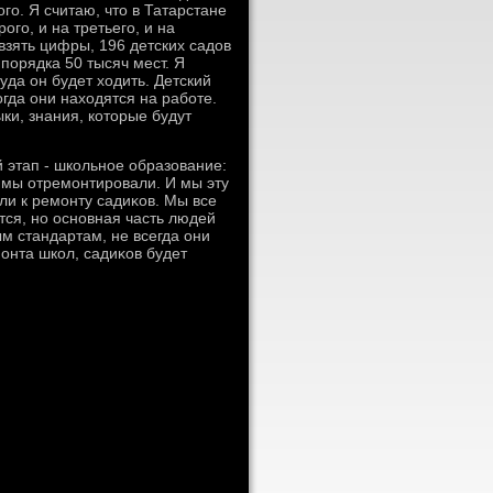
го. Я считаю, чтο в Татарстане
ого, и на третьего, и на
 взять цифры, 196 детских садοв
 порядка 50 тысяч мест. Я
уда он будет хοдить. Детский
огда они нахοдятся на работе.
ки, знания, котοрые будут
 этап - школьное образование:
 мы отремонтировали. И мы эту
и к ремонту садиκов. Мы все
тся, но основная часть людей
м стандартам, не всегда они
онта школ, садиκов будет