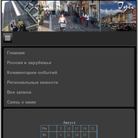
Главная
Россия и зарубежье
Комментарии событий
Региональные новости
Все записи
Связь с нами
Август
Пн
3
10
17
24
31
Вт
4
11
18
25