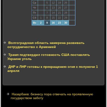
Ср
5
12
19
26
Чт
6
13
20
27
Пт
7
14
21
28
Сб
1
8
15
22
29
Вс
2
9
16
23
30
Волгоградская область намерена развивать
сотрудничество с Арменией
Трамп подтвердил готовность США поставлять
Украине уголь
ДНР и ЛНР готовы к прекращению огня с полуночи 1
апреля
Назарбаев: бизнесу пора отвечать на проявленную
государством заботу