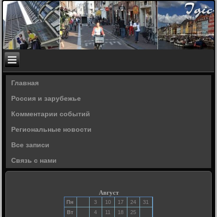
Главная
Россия и зарубежье
Комментарии событий
Региональные новости
Все записи
Связь с нами
Август
Пн
3
10
17
24
31
Вт
4
11
18
25