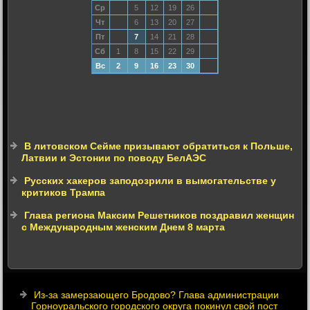
Ср
5
12
19
26
Чт
6
13
20
27
Пт
7
14
21
28
Сб
1
8
15
22
29
Вс
2
9
16
23
30
В литовском Сейме призывают обратиться к Польше,
Латвии и Эстонии по поводу БелАЭС
Русских хакеров заподозрили в вымогательстве у
критиков Трампа
Глава региона Максим Решетников поздравил женщин
с Международным женским Днем 8 марта
Из-за замерзающего Бродово? Глава администрации
Горноуральского городского округа покинул свой пост